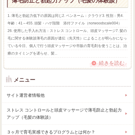
薄毛防止と勃起力アップ（毛髪の体験談）
1. 薄毛と勃起力低下の原因は同じ2. ペンネーム：クラウド3. 性別：男4.
年齢：41～455. 頭髪・ハゲ段階 添付ファイル（norwoodscale004）
26. 使用した手入れ方法：ストレス コントロール、頭皮マッサージ7. 髪の
毛に関する体験談薄毛の原因が遺伝（先天性）によることが明らかになっ
ている今日、個人で行う頭皮マッサージや市販の育毛剤を使うことは、治
療のタイミングを遅らせ、髪...
続きを読む
メニュー
サイト運営者情報他
ストレス コントロールと頭皮マッサージで薄毛防止と勃起力
アップ（毛髪の体験談）
３ヶ月で育毛実感できるプログラムとは何か？